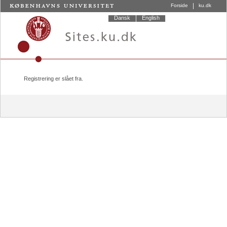
KØBENHAVNS UNIVERSITE
Skip
Menu
Forside
ku.dk
to
Dansk
English
content
Registrering er slået fra.